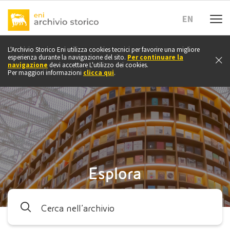
vai
a
EN
inizio
pagina
L'Archivio Storico Eni utilizza cookies tecnici per favorire una migliore
esperienza durante la navigazione del sito.
Per continuare la
navigazione
devi accettare L'utilizzo dei cookies.
Per maggiori informazioni
clicca qui
.
Esplora