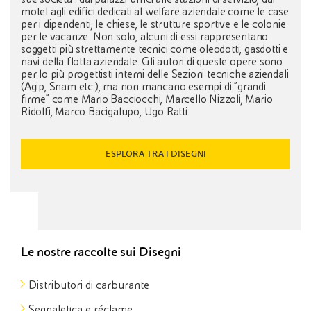
motel agli edifici dedicati al welfare aziendale come le case
per i dipendenti, le chiese, le strutture sportive e le colonie
per le vacanze. Non solo, alcuni di essi rappresentano
soggetti più strettamente tecnici come oleodotti, gasdotti e
navi della flotta aziendale. Gli autori di queste opere sono
per lo più progettisti interni delle Sezioni tecniche aziendali
(Agip, Snam etc.), ma non mancano esempi di "grandi
firme" come Mario Bacciocchi, Marcello Nizzoli, Mario
Ridolfi, Marco Bacigalupo, Ugo Ratti.
ESPLORA TRA I DISEGNI
Le nostre raccolte sui Disegni
Distributori di carburante
Segnaletica e réclame