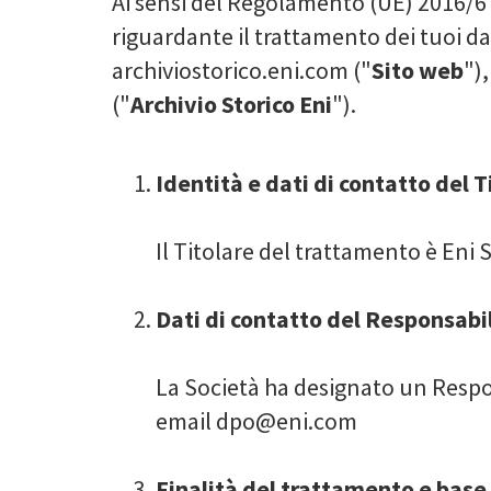
Ai sensi del Regolamento (UE) 2016/6
riguardante il trattamento dei tuoi dat
archiviostorico.eni.com ("
Sito web
")
("
Archivio Storico Eni
").
Identità e dati di contatto del 
Il Titolare del trattamento è Eni 
Dati di contatto del Responsabi
La Società ha designato un Respon
email
dpo@eni.com
Finalità del trattamento e base