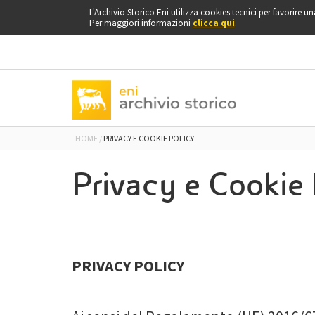
vai
L'Archivio Storico Eni utilizza cookies tecnici per favorire 
a
Per maggiori informazioni
clicca qui
.
inizio
pagina
HOME
PRIVACY E COOKIE POLICY
Privacy e Cookie 
PRIVACY POLICY