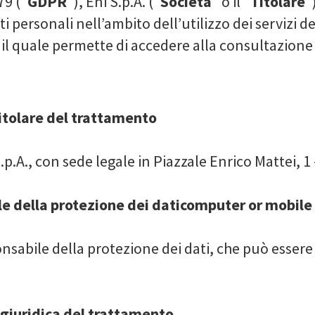
79 ("
GDPR
"), Eni S.p.A. ("
Società
" o il "
Titolare
"
i personali nell’ambito dell’utilizzo dei servizi de
, il quale permette di accedere alla consultazione 
Titolare del trattamento
S.p.A., con sede legale in Piazzale Enrico Mattei, 
le della protezione dei daticomputer or mobile
sabile della protezione dei dati, che può essere
 giuridica del trattamento