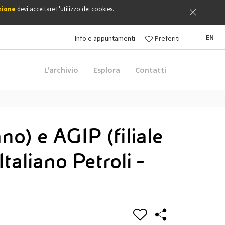
zione
devi accettare L'utilizzo dei cookies.
EN
Info e appuntamenti
Preferiti
L'archivio
Esplora
Contatti
o) e AGIP (filiale
taliano Petroli -