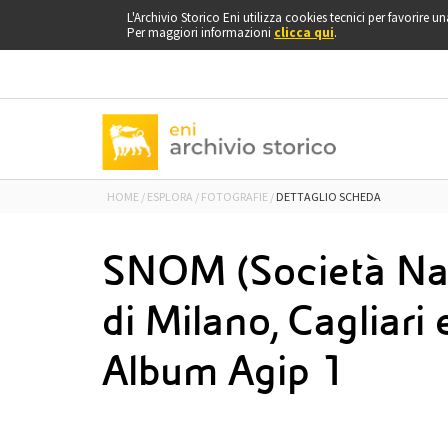
vai
L'Archivio Storico Eni utilizza cookies tecnici per favorire 
a
Per maggiori informazioni
clicca qui
.
inizio
pagina
HOME
ESPLORA
FOTOGRAFIE
DETTAGLIO SCHEDA
SNOM (Società Nazi
di Milano, Cagliari
Album Agip 1