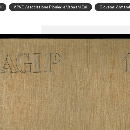
i
APVE, Associazione Pionieri e Veterani Eni
Giovanni Arman