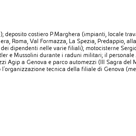
eposito costiero P.Marghera (impianti, locale travas
ra, Roma, Val Formazza, La Spezia, Predappio, alla 
i dei dipendenti nelle varie filiali); motocisterne S
er e Mussolini durante i raduni militari; il personale A
zzi Agip a Genova e parco automezzi (III Sagra del 
 l'organizzazione tecnica della filiale di Genova (me