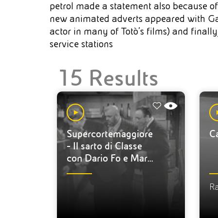
petrol made a statement also because of 
new animated adverts appeared with Gab
actor in many of Totò's films) and final
service stations
15 Results
Supercortemaggiore
Ca
- Il sarto di Classe
con Dario Fo e Maria
Teresa Vianello
Ra