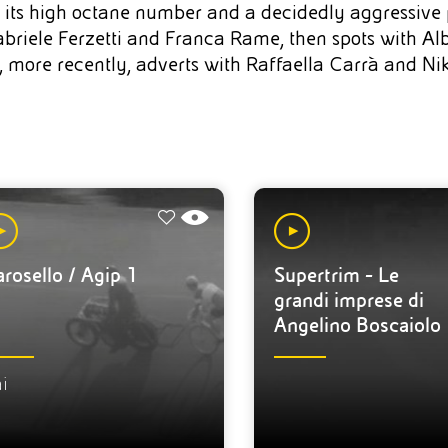
its high octane number and a decidedly aggressive pr
riele Ferzetti and Franca Rame, then spots with Al
ly, more recently, adverts with Raffaella Carrà and 
rosello / Agip 1
Supertrim - Le
grandi imprese di
Angelino Boscaiolo
i