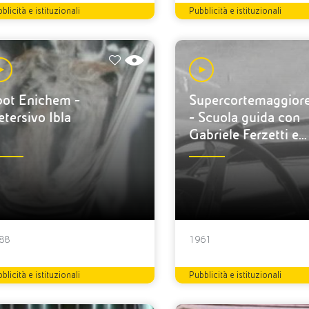
blicità e istituzionali
Pubblicità e istituzionali
pot Enichem -
Supercortemaggior
tersivo Ibla
- Scuola guida con
Gabriele Ferzetti e
Franca Valeri
88
1961
blicità e istituzionali
Pubblicità e istituzionali