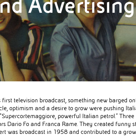
nd Advertising
 first television broadcast, something new barged ont
e, optimism and a desire to grow were pushing Italia
 "Supercortemaggiore, powerful Italian petrol." Thre
rs Dario Fo and Franca Rame. They created funny sto
advert was broadcast in 1958 and contributed to a gr