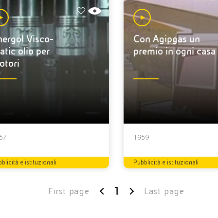
ergol Visco-
Con Agipgas un
atic olio per
premio in ogni casa
otori
57
1959
blicità e istituzionali
Pubblicità e istituzionali
1
First page
Last page