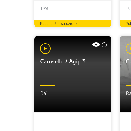
1958
19
Pubblicità e istituzionali
Pub
Carosello / Agip 3
Ca
Rai
Ra