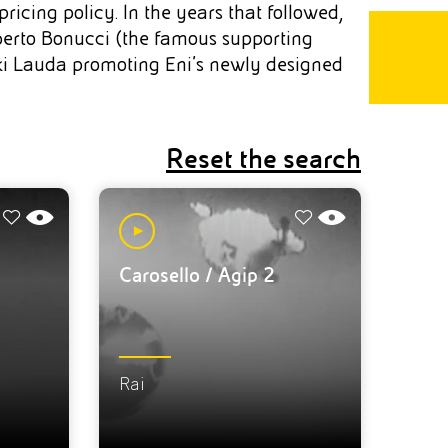
icing policy. In the years that followed,
berto Bonucci (the famous supporting
Niki Lauda promoting Eni's newly designed
Reset the search
Carosello / Agip 2
Rai