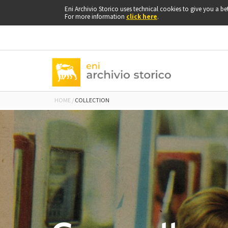
Go
Eni Archivio Storico uses technical cookies to give you a bet
to
For more information
click here
.
top
of
page
HOME
COLLECTION