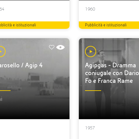
64
1960
blicità e istituzionali
Pubblicità e istituzionali
rosello / Agip 4
Agipgas - Dramma
coniugale con Dario
Fo e Franca Rame
i
1957