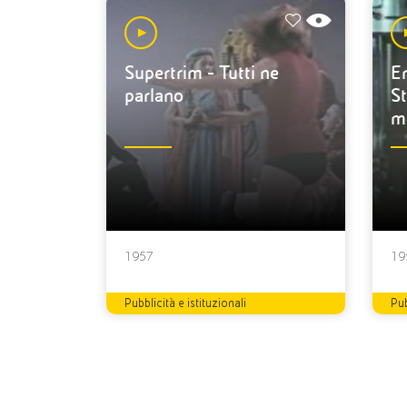
Supertrim - Tutti ne
En
parlano
St
m
1957
19
Pubblicità e istituzionali
Pub